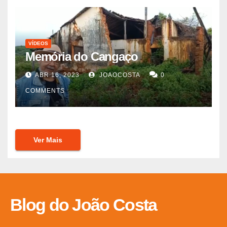
VÍDEOS
Memória do Cangaço
ABR 16, 2023
JOAOCOSTA
0
COMMENTS
Ver Mais
Blog do João Costa