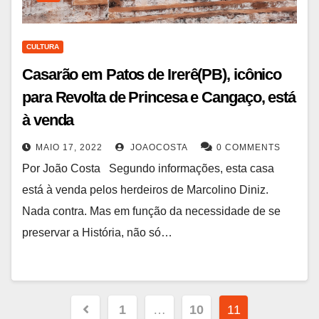
CULTURA
Casarão em Patos de Irerê(PB), icônico
para Revolta de Princesa e Cangaço, está
à venda
MAIO 17, 2022
JOAOCOSTA
0 COMMENTS
Por João Costa Segundo informações, esta casa
está à venda pelos herdeiros de Marcolino Diniz.
Nada contra. Mas em função da necessidade de se
preservar a História, não só…
Paginação
1
…
10
11