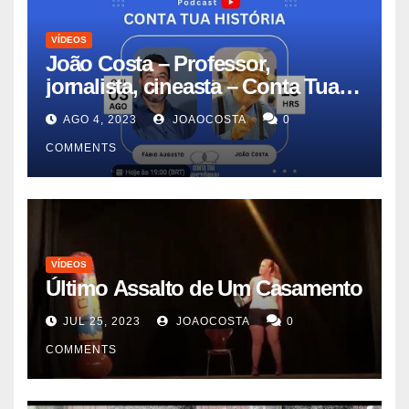
VÍDEOS
João Costa – Professor,
jornalista, cineasta – Conta Tua
História #11
AGO 4, 2023
JOAOCOSTA
0
COMMENTS
VÍDEOS
Último Assalto de Um Casamento
JUL 25, 2023
JOAOCOSTA
0
COMMENTS