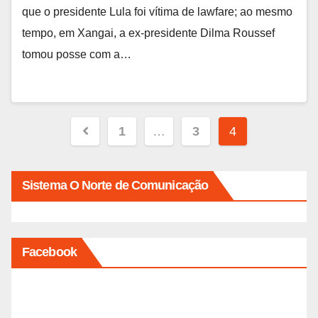
que o presidente Lula foi vítima de lawfare; ao mesmo
tempo, em Xangai, a ex-presidente Dilma Roussef
tomou posse com a…
Paginação
1
…
3
4
de
posts
Sistema O Norte de Comunicação
Facebook