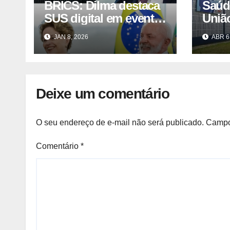
BRICS: Dilma destaca
Saúd
SUS digital em evento
União
com Lula
IVC
JAN 8, 2026
ABR 6
Deixe um comentário
O seu endereço de e-mail não será publicado.
Campo
Comentário
*