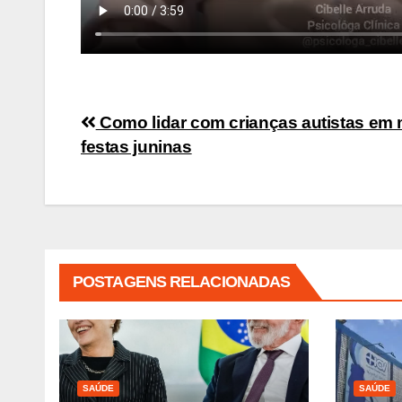
Navegação
Como lidar com crianças autistas em 
festas juninas
de
Post
POSTAGENS RELACIONADAS
SAÚDE
SAÚDE