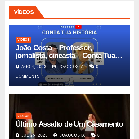
VÍDEOS
VÍDEOS
João Costa – Professor,
jornalista, cineasta – Conta Tua
História #11
AGO 4, 2023
JOAOCOSTA
0
COMMENTS
VÍDEOS
Último Assalto de Um Casamento
JUL 25, 2023
JOAOCOSTA
0