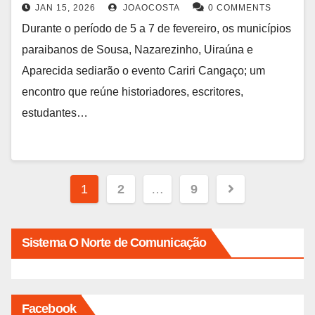
JAN 15, 2026
JOAOCOSTA
0 COMMENTS
Durante o período de 5 a 7 de fevereiro, os municípios
paraibanos de Sousa, Nazarezinho, Uiraúna e
Aparecida sediarão o evento Cariri Cangaço; um
encontro que reúne historiadores, escritores,
estudantes…
Paginação
1
2
…
9
de
posts
Sistema O Norte de Comunicação
Facebook