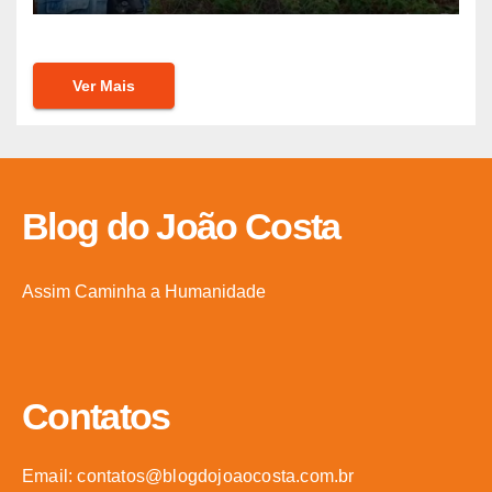
Ver Mais
Blog do João Costa
Assim Caminha a Humanidade
Contatos
Email: contatos@blogdojoaocosta.com.br