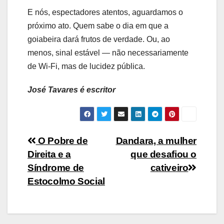
E nós, espectadores atentos, aguardamos o
próximo ato. Quem sabe o dia em que a
goiabeira dará frutos de verdade. Ou, ao
menos, sinal estável — não necessariamente
de Wi-Fi, mas de lucidez pública.
José Tavares é escritor
Navegação
O Pobre de
Dandara, a mulher
Direita e a
que desafiou o
de
Síndrome de
cativeiro
Post
Estocolmo Social