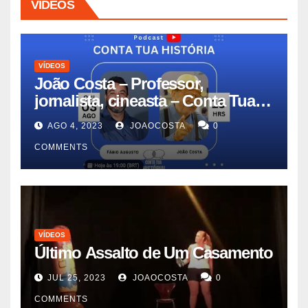
VÍDEOS
VÍDEOS
João Costa – Professor,
jornalista, cineasta – Conta Tua
História #11
AGO 4, 2023
JOAOCOSTA
0
COMMENTS
VÍDEOS
Último Assalto de Um Casamento
JUL 25, 2023
JOAOCOSTA
0
COMMENTS