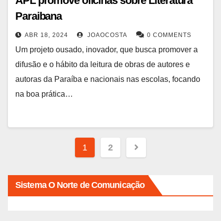
APL promove oficinas sobre Literatura
Paraibana
ABR 18, 2024
JOAOCOSTA
0 COMMENTS
Um projeto ousado, inovador, que busca promover a
difusão e o hábito da leitura de obras de autores e
autoras da Paraíba e nacionais nas escolas, focando
na boa prática…
Paginação
1
2
de
posts
Sistema O Norte de Comunicação