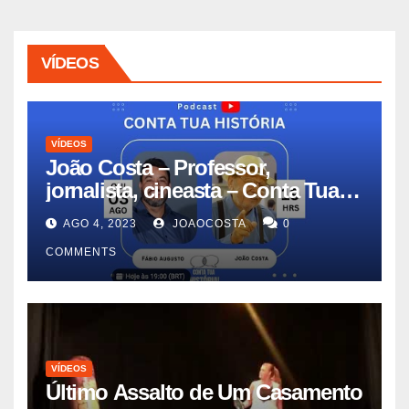
VÍDEOS
VÍDEOS
João Costa – Professor,
jornalista, cineasta – Conta Tua
História #11
AGO 4, 2023
JOAOCOSTA
0
COMMENTS
VÍDEOS
Último Assalto de Um Casamento