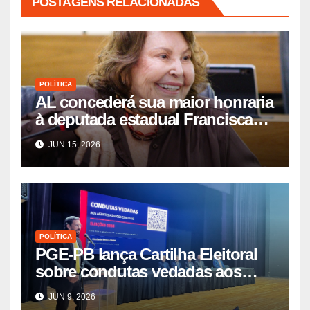
POSTAGENS RELACIONADAS
POLÍTICA
AL concederá sua maior honraria
à deputada estadual Francisca
Motta
JUN 15, 2026
POLÍTICA
PGE-PB lança Cartilha Eleitoral
sobre condutas vedadas aos
agentes públicos
JUN 9, 2026