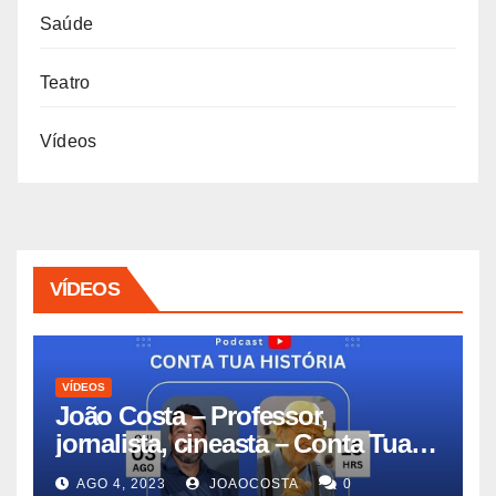
Saúde
Teatro
Vídeos
VÍDEOS
VÍDEOS
João Costa – Professor,
jornalista, cineasta – Conta Tua
História #11
AGO 4, 2023
JOAOCOSTA
0