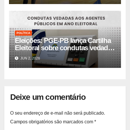
POLÍTICA
Eleições: PGE-PB lança Cartilha
Eleitoral sobre condutas vedadas
aos agentes públicos
JUN 2, 2026
Deixe um comentário
O seu endereço de e-mail não será publicado.
Campos obrigatórios são marcados com
*