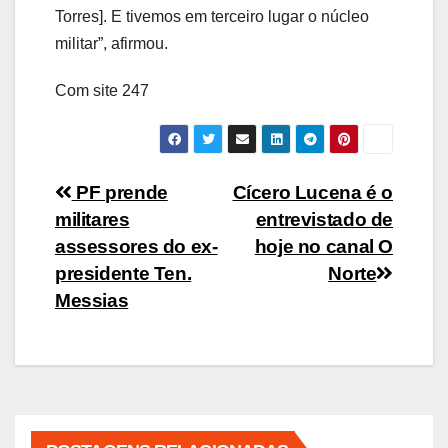
Torres]. E tivemos em terceiro lugar o núcleo
militar”, afirmou.
Com site 247
Navegação
PF prende
Cícero Lucena é o
militares
entrevistado de
de
assessores do ex-
hoje no canal O
Post
presidente Ten.
Norte
Messias