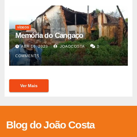
VÍDEOS
Memória do Cangaço
ABR 16, 2023
JOAOCOSTA
0
COMMENTS
Ver Mais
Blog do João Costa