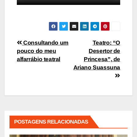
Navegação
Consultando um
Teatro: “O
pouco do meu
Desertor de
de
alfarrábio teatral
Princesa”, de
Post
Ariano Suassuna
POSTAGENS RELACIONADAS