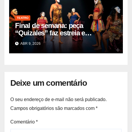
TEATRO
Final de semana: peça
“Quizales” faz estreia e
temporada no Santa Roza
ABR 9, 2026
Deixe um comentário
O seu endereço de e-mail não será publicado.
Campos obrigatórios são marcados com
*
Comentário
*