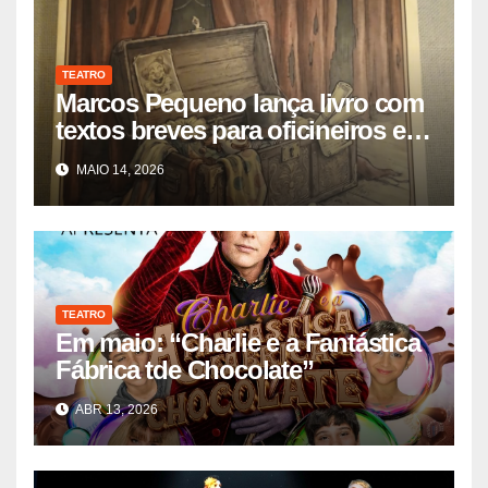
TEATRO
Marcos Pequeno lança livro com
textos breves para oficineiros e
diretores de teatro
MAIO 14, 2026
TEATRO
Em maio: “Charlie e a Fantástica
Fábrica tde Chocolate”
ABR 13, 2026