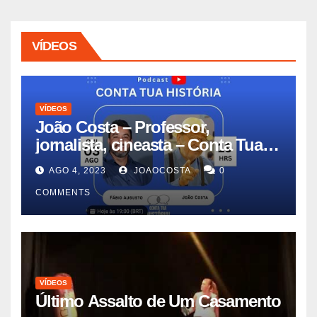
VÍDEOS
VÍDEOS
João Costa – Professor,
jornalista, cineasta – Conta Tua
História #11
AGO 4, 2023
JOAOCOSTA
0
COMMENTS
VÍDEOS
Último Assalto de Um Casamento