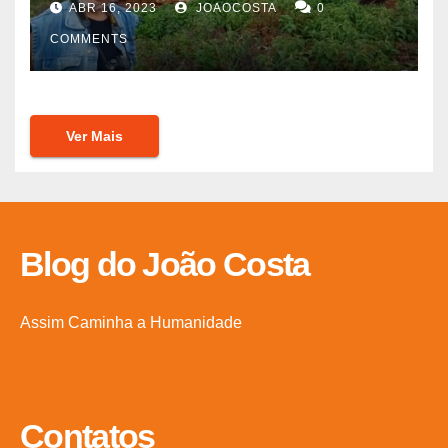
ABR 16, 2023
JOAOCOSTA
0
COMMENTS
Ver Mais
Blog do João Costa
Assim Caminha a Humanidade
Contatos