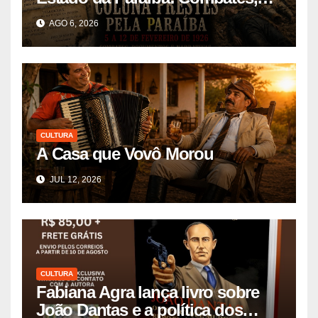
Documentos e Narrativas
AGO 6, 2026
CULTURA
A Casa que Vovô Morou
JUL 12, 2026
CULTURA
Fabiana Agra lança livro sobre
João Dantas e a política dos