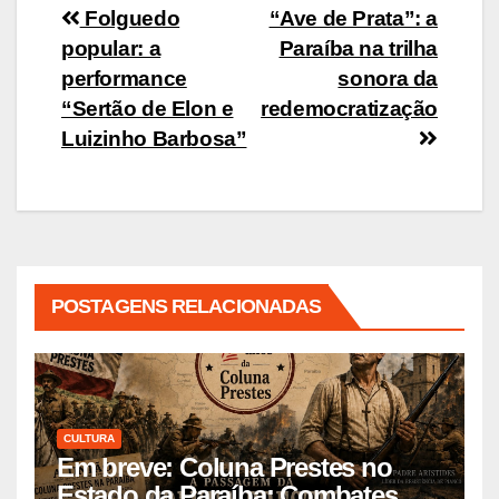
Navegação
Folguedo
“Ave de Prata”: a
popular: a
Paraíba na trilha
de
performance
sonora da
Post
“Sertão de Elon e
redemocratização
Luizinho Barbosa”
POSTAGENS RELACIONADAS
CULTURA
Em breve: Coluna Prestes no
Estado da Paraíba: Combates,