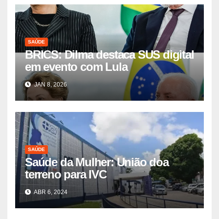
SAÚDE
BRICS: Dilma destaca SUS digital
em evento com Lula
JAN 8, 2026
SAÚDE
Saúde da Mulher: União doa
terreno para IVC
ABR 6, 2024