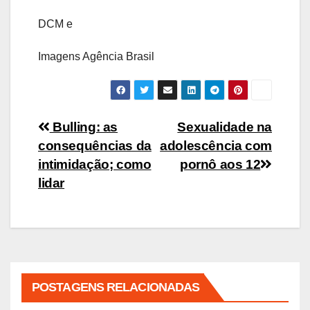
DCM e
Imagens Agência Brasil
Navegação
Bulling: as
Sexualidade na
consequências da
adolescência com
de
intimidação; como
pornô aos 12
Post
lidar
POSTAGENS RELACIONADAS