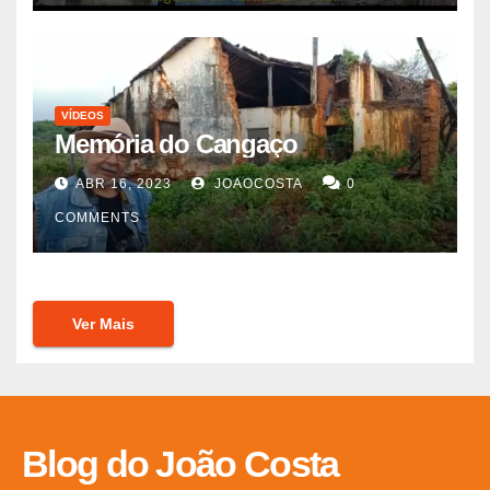
VÍDEOS
Memória do Cangaço
ABR 16, 2023
JOAOCOSTA
0
COMMENTS
Ver Mais
Blog do João Costa