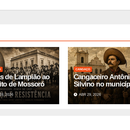
O
CANGAÇO
as de Lampião ao
Cangaceiro Antôn
eito de Mossoró
Silvino no municíp
de Pombal
28, 2026
ABR 29, 2026