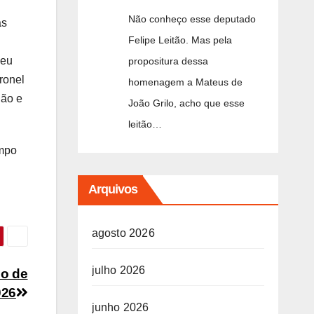
Não conheço esse deputado
as
Felipe Leitão. Mas pela
seu
propositura dessa
ronel
homenagem a Mateus de
ião e
João Grilo, acho que esse
leitão…
empo
Arquivos
agosto 2026
julho 2026
ço de
026
junho 2026