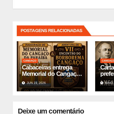
Post
POSTAGENS RELACIONADAS
CANGAÇO
CANGAÇ
Cabaceiras entrega
Cart
Memorial do Cangaço
pref
na Paraíba durante
JUN 19, 2026
MAIO 
evento
Deixe um comentário