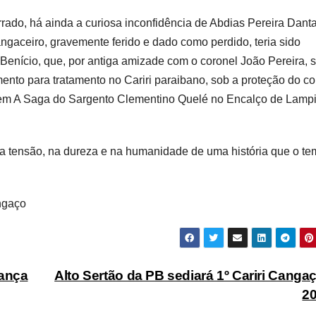
ado, há ainda a curiosa inconfidência de Abdias Pereira Dant
ngaceiro, gravemente ferido e dado como perdido, teria sido
Benício, que, por antiga amizade com o coronel João Pereira, 
ento para tratamento no Cariri paraibano, sob a proteção do co
da em A Saga do Sargento Clementino Quelé no Encalço de Lamp
na tensão, na dureza e na humanidade de uma história que o t
ngaço
lança
Alto Sertão da PB sediará 1º Cariri Canga
2