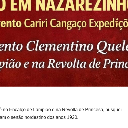
 no Encalço de Lampião e na Revolta de Princesa, busquei
am o sertão nordestino dos anos 1920.