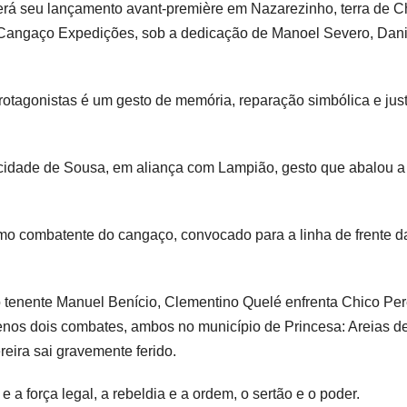
terá seu lançamento avant-première em Nazarezinho, terra de C
iri Cangaço Expedições, sob a dedicação de Manoel Severo, Dani
rotagonistas é um gesto de memória, reparação simbólica e jus
 à cidade de Sousa, em aliança com Lampião, gesto que abalou a
mo combatente do cangaço, convocado para a linha de frente d
 tenente Manuel Benício, Clementino Quelé enfrenta Chico Per
nos dois combates, ambos no município de Princesa: Areias d
eira sai gravemente ferido.
a força legal, a rebeldia e a ordem, o sertão e o poder.