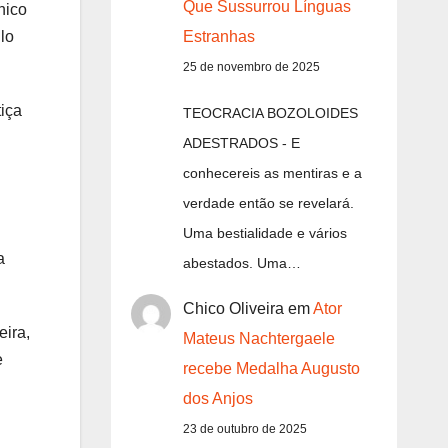
Que Sussurrou Línguas
hico
lo
Estranhas
25 de novembro de 2025
tiça
TEOCRACIA BOZOLOIDES
ADESTRADOS - E
conhecereis as mentiras e a
verdade então se revelará.
Uma bestialidade e vários
a
abestados. Uma…
Chico Oliveira
em
Ator
eira,
Mateus Nachtergaele
e
recebe Medalha Augusto
dos Anjos
23 de outubro de 2025