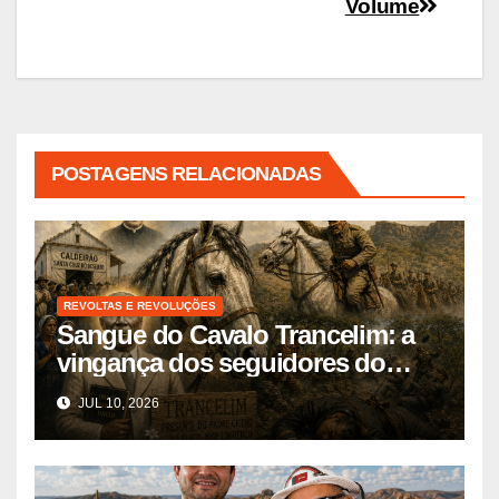
Volume
POSTAGENS RELACIONADAS
REVOLTAS E REVOLUÇÕES
Sangue do Cavalo Trancelim: a
vingança dos seguidores do
beato José Lourenço
JUL 10, 2026