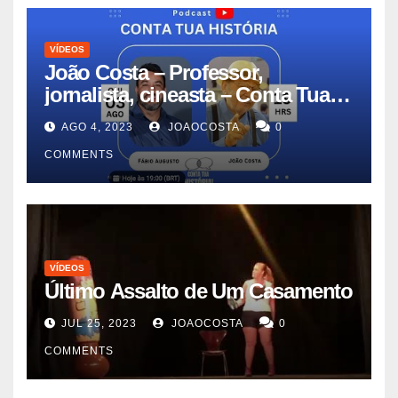
VÍDEOS
João Costa – Professor,
jornalista, cineasta – Conta Tua
História #11
AGO 4, 2023
JOAOCOSTA
0
COMMENTS
VÍDEOS
Último Assalto de Um Casamento
JUL 25, 2023
JOAOCOSTA
0
COMMENTS