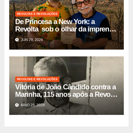
REVOLTAS E REVOLUÇÕES
De Princesa a New York: a
Revolta sob o olhar da imprensa
internacional
JUN 29, 2026
REVOLTAS E REVOLUÇÕES
Vitória de João Cândido contra a
Marinha, 115 anos após a Revolta
da Chibata
MAIO 25, 2026