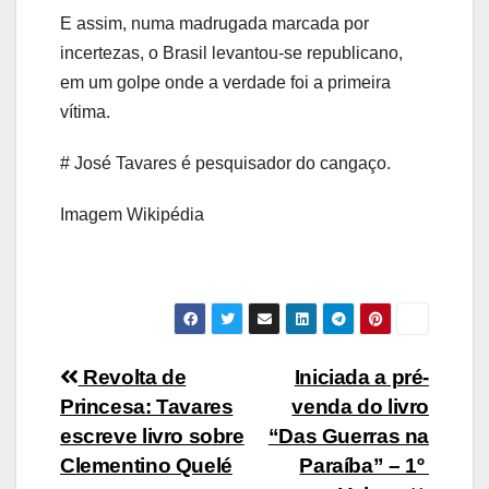
E assim, numa madrugada marcada por
incertezas, o Brasil levantou-se republicano,
em um golpe onde a verdade foi a primeira
vítima.
# José Tavares é pesquisador do cangaço.
Imagem Wikipédia
Navegação
Revolta de
Iniciada a pré-
Princesa: Tavares
venda do livro
de
escreve livro sobre
“Das Guerras na
Post
Clementino Quelé
Paraíba” – 1º