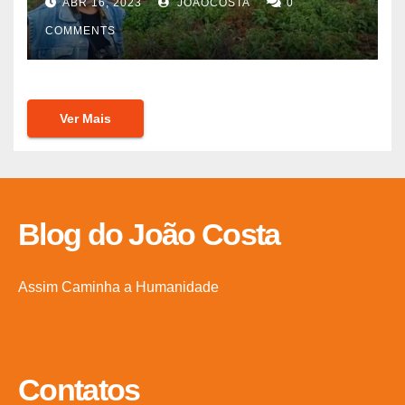
ABR 16, 2023
JOAOCOSTA
0
COMMENTS
Ver Mais
Blog do João Costa
Assim Caminha a Humanidade
Contatos