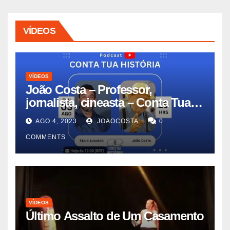
VÍDEOS
VÍDEOS
João Costa – Professor,
jornalista, cineasta – Conta Tua
História #11
AGO 4, 2023
JOAOCOSTA
0
COMMENTS
VÍDEOS
Último Assalto de Um Casamento