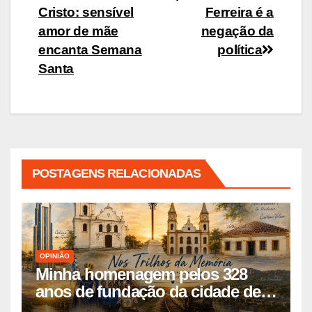
Cristo: sensível
Ferreira é a
de
amor de mãe
negação da
Post
encanta Semana
política
Santa
POSTAGENS RELACIONADAS
OPINIÃO
Minha homenagem pelos 328
anos de fundação da cidade de
Pombal