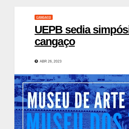
CANGAÇO
UEPB sedia simpósi
cangaço
ABR 26, 2023