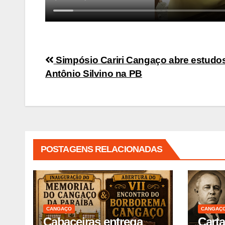
Navegação
Simpósio Cariri Cangaço abre estudo
Antônio Silvino na PB
de
Post
POSTAGENS RELACIONADAS
CANGAÇO
CANGAÇ
Cabaceiras entrega
Cart