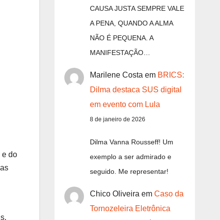
CAUSA JUSTA SEMPRE VALE
A PENA, QUANDO A ALMA
NÃO É PEQUENA. A
MANIFESTAÇÃO…
Marilene Costa
em
BRICS:
Dilma destaca SUS digital
em evento com Lula
8 de janeiro de 2026
Dilma Vanna Rousseff! Um
 e do
exemplo a ser admirado e
uas
seguido. Me representar!
Chico Oliveira
em
Caso da
Tornozeleira Eletrônica
s,