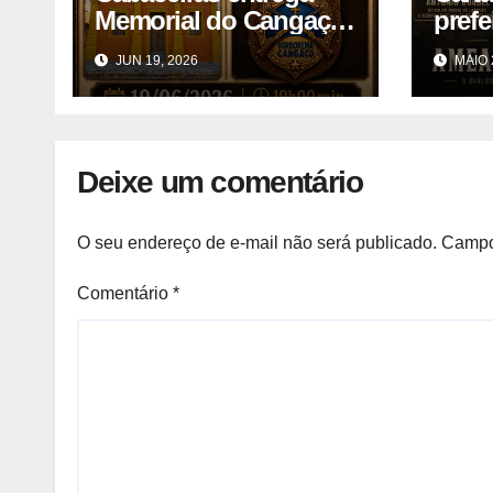
Memorial do Cangaço
pref
na Paraíba durante
JUN 19, 2026
MAIO 
evento
Deixe um comentário
O seu endereço de e-mail não será publicado.
Campo
Comentário
*