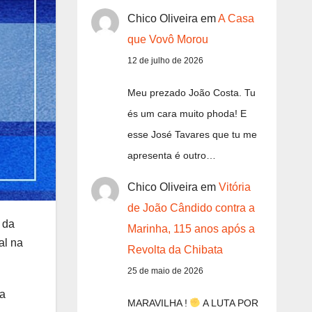
Chico Oliveira
em
A Casa
que Vovô Morou
12 de julho de 2026
Meu prezado João Costa. Tu
és um cara muito phoda! E
esse José Tavares que tu me
apresenta é outro…
Chico Oliveira
em
Vitória
de João Cândido contra a
 da
Marinha, 115 anos após a
al na
Revolta da Chibata
25 de maio de 2026
da
MARAVILHA !
A LUTA POR