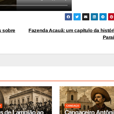
s sobre
Fazenda Acauã: um capítulo da histór
Para
O
CANGAÇO
as de Lampião ao
Cangaceiro Antôn